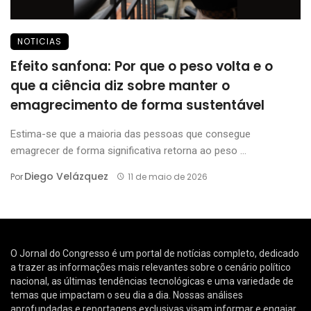
NOTICIAS
Efeito sanfona: Por que o peso volta e o
que a ciência diz sobre manter o
emagrecimento de forma sustentável
Estima-se que a maioria das pessoas que consegue
emagrecer de forma significativa retorna ao peso ...
Diego Velázquez
Por
11 de maio de 2026
O Jornal do Congresso é um portal de notícias completo, dedicado
a trazer as informações mais relevantes sobre o cenário político
nacional, as últimas tendências tecnológicas e uma variedade de
temas que impactam o seu dia a dia. Nossas análises
aprofundadas e reportagens exclusivas visam informar e engajar