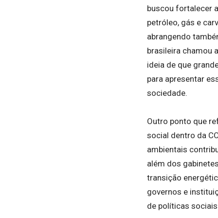
buscou fortalecer 
petróleo, gás e ca
abrangendo também 
brasileira chamou 
ideia de que grand
para apresentar es
sociedade.
Outro ponto que ref
social dentro da C
ambientais contrib
além dos gabinetes
transição energéti
governos e institu
de políticas sociai