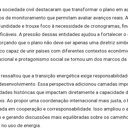
 sociedade civil destacaram que transformar o plano em 
s de monitoramento que permitam avaliar avanços reais. A 
undidade e trouxe foco à necessidade de cronogramas, fi
icáveis. A pressão dessas entidades ajudou a fortalecer o d
forçando que o plano não deve ser apenas uma diretriz simb
co capaz de unir países com diferentes contextos econôm
itucional e protagonismo social se tornou um dos marcos da
essaltou que a transição energética exige responsabilidad
desenvolvimento. Essa perspectiva adicionou camadas impo
dades históricas que impactam diretamente a capacidade 
is. Ao propor uma coordenação internacional mais justa, o B
ada em cooperação e corresponsabilidade. Isso ampliou o al
 e gerando discussões mais equilibradas sobre os caminh
 no uso de energia.