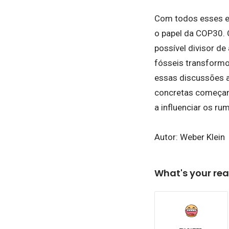
Com todos esses el
o papel da COP30.
possível divisor de
fósseis transform
essas discussões a
concretas começam 
a influenciar os r
Autor:
Weber Klein
What's your rea