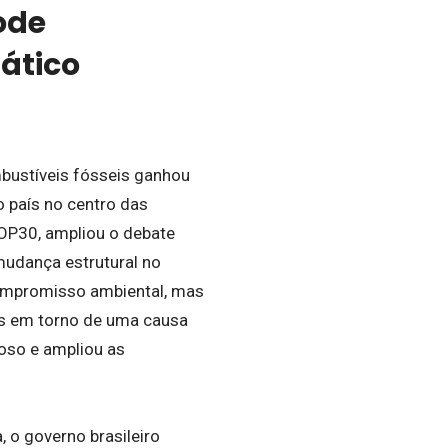
ode
ático
mbustíveis fósseis ganhou
o país no centro das
COP30, ampliou o debate
mudança estrutural no
compromisso ambiental, mas
ses em torno de uma causa
oso e ampliou as
 o governo brasileiro