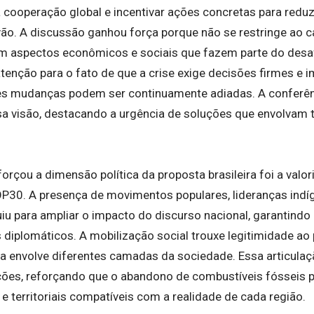
a cooperação global e incentivar ações concretas para redu
rvão. A discussão ganhou força porque não se restringe ao 
aspectos econômicos e sociais que fazem parte do desafi
atenção para o fato de que a crise exige decisões firmes e
es mudanças podem ser continuamente adiadas. A conferên
sa visão, destacando a urgência de soluções que envolvam 
orçou a dimensão política da proposta brasileira foi a valo
OP30. A presença de movimentos populares, lideranças ind
uiu para ampliar o impacto do discurso nacional, garantind
 diplomáticos. A mobilização social trouxe legitimidade ao
ca envolve diferentes camadas da sociedade. Essa articula
ições, reforçando que o abandono de combustíveis fósseis
s e territoriais compatíveis com a realidade de cada região.