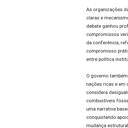
As organizações da
claras e mecanismo
debate ganhou prof
compromissos verif
da conferência, re
compromisso práti
entre política inst
O governo também r
nações ricas e em 
considera desigual
combustíveis fósse
uma narrativa base
conquistando apoio
mudança estrutural