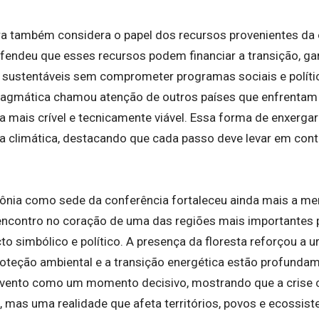
ira também considera o papel dos recursos provenientes da
efendeu que esses recursos podem financiar a transição, ga
sustentáveis sem comprometer programas sociais e políti
agmática chamou atenção de outros países que enfrentam
 mais crível e tecnicamente viável. Essa forma de enxergar
ça climática, destacando que cada passo deve levar em con
.
ônia como sede da conferência fortaleceu ainda mais a m
encontro no coração de uma das regiões mais importantes pa
to simbólico e político. A presença da floresta reforçou a 
roteção ambiental e a transição energética estão profunda
evento como um momento decisivo, mostrando que a crise c
, mas uma realidade que afeta territórios, povos e ecossis