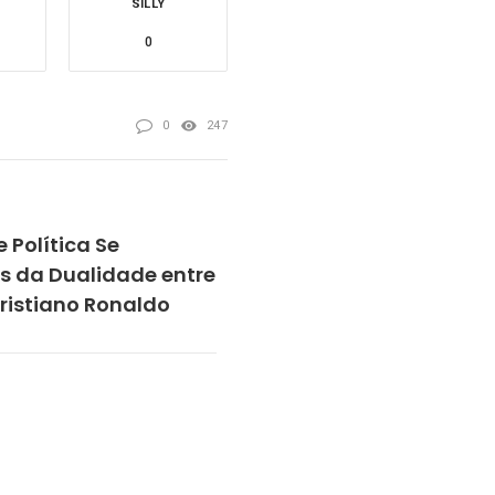
SILLY
0
0
247
 Política Se
s da Dualidade entre
Cristiano Ronaldo