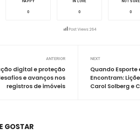
HAPPY
IN LOVE
NOT SURE
0
0
0
Post Views:
264
ANTERIOR
NEXT
ção digital e proteção
Quando Esporte e
 desafios e avanços nos
Encontram: Liçõe
registros de imóveis
Carol Solberg e 
E GOSTAR