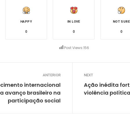
HAPPY
IN LOVE
NOT SURE
0
0
0
Post Views:
156
ANTERIOR
NEXT
cimento internacional
Ação inédita for
a avanço brasileiro na
violência polític
participação social