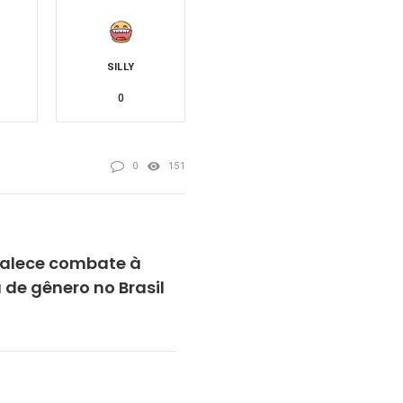
SILLY
0
0
151
talece combate à
a de gênero no Brasil