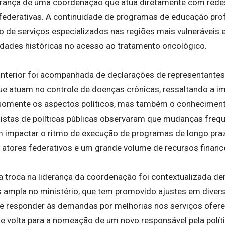
derança de uma coordenação que atua diretamente com red
federativas. A continuidade de programas de educação prof
o de serviços especializados nas regiões mais vulneráveis 
ridades históricas no acesso ao tratamento oncológico.
anterior foi acompanhada de declarações de representantes 
ue atuam no controle de doenças crônicas, ressaltando a 
 somente os aspectos políticos, mas também o conhecimen
listas de políticas públicas observaram que mudanças fre
 impactar o ritmo de execução de programas de longo pra
 atores federativos e um grande volume de recursos financ
troca na liderança da coordenação foi contextualizada de
s ampla no ministério, que tem promovido ajustes em diver
 e responder às demandas por melhorias nos serviços ofere
se volta para a nomeação de um novo responsável pela polít