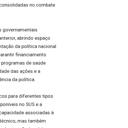
as consolidadas no combate
tos governamentais
anterior, abrindo espaço
tação da política nacional
arantir financiamento
s programas de saúde
idade das ações e a
ncia da política.
cos para diferentes tipos
sponíveis no SUS e a
ncapacidade associadas à
e técnico, mas também