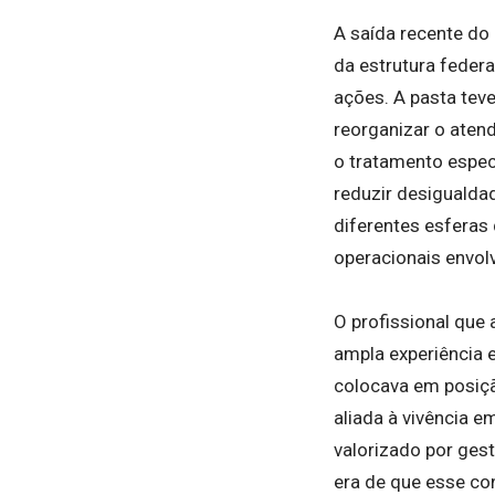
A saída recente do 
da estrutura feder
ações. A pasta teve
reorganizar o aten
o tratamento especi
reduzir desigualda
diferentes esferas
operacionais envolv
O profissional que
ampla experiência e
colocava em posiçã
aliada à vivência e
valorizado por gest
era de que esse co