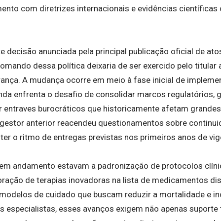
mento com diretrizes internacionais e evidências científic
te decisão anunciada pela principal publicação oficial de a
mando dessa política deixaria de ser exercido pelo titular 
rança. A mudança ocorre em meio à fase inicial de implemen
nda enfrenta o desafio de consolidar marcos regulatórios, g
 entraves burocráticos que historicamente afetam grande
o gestor anterior reacendeu questionamentos sobre continu
r o ritmo de entregas previstas nos primeiros anos de vigê
as em andamento estavam a padronização de protocolos clíni
poração de terapias inovadoras na lista de medicamentos di
modelos de cuidado que buscam reduzir a mortalidade e i
s especialistas, esses avanços exigem não apenas suport