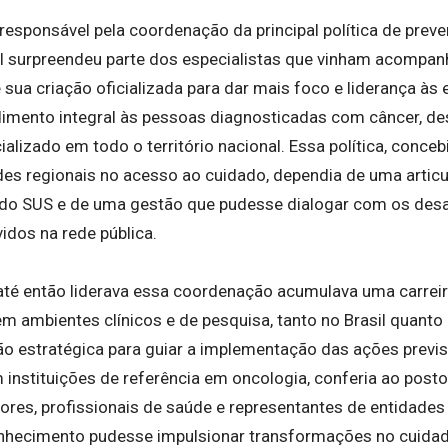
responsável pela coordenação da principal política de prev
al surpreendeu parte dos especialistas que vinham acomp
 sua criação oficializada para dar mais foco e liderança às
dimento integral às pessoas diagnosticadas com câncer, des
alizado em todo o território nacional. Essa política, conc
des regionais no acesso ao cuidado, dependia de uma articu
 do SUS e de uma gestão que pudesse dialogar com os desa
idos na rede pública.
 até então liderava essa coordenação acumulava uma carrei
m ambientes clínicos e de pesquisa, tanto no Brasil quanto n
o estratégica para guiar a implementação das ações previ
m instituições de referência em oncologia, conferia ao posto
ores, profissionais de saúde e representantes de entidades 
nhecimento pudesse impulsionar transformações no cuidad