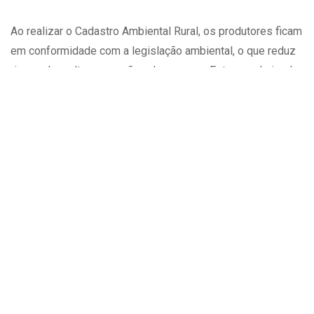
Ao realizar o Cadastro Ambiental Rural, os produtores ficam
em conformidade com a legislação ambiental, o que reduz
riscos de multas e sanções do governo. Estar regularizado
também facilita o acesso a incentivos fiscais e programas
de financiamento agrícola, que muitas vezes exigem a
adesão ao CAR para garantir apoio ao desenvolvimento da
propriedade. Com o CAR, o produtor rural consegue evitar
problemas legais e ter mais segurança jurídica no seu
negócio.
Além disso, o CAR é uma exigência para o acesso a
políticas públicas voltadas para a agricultura sustentável.
Programas de recuperação de áreas degradadas e de
incentivo à conservação ambiental, por exemplo, estão
atrelados à adesão ao cadastro, o que beneficia o produtor