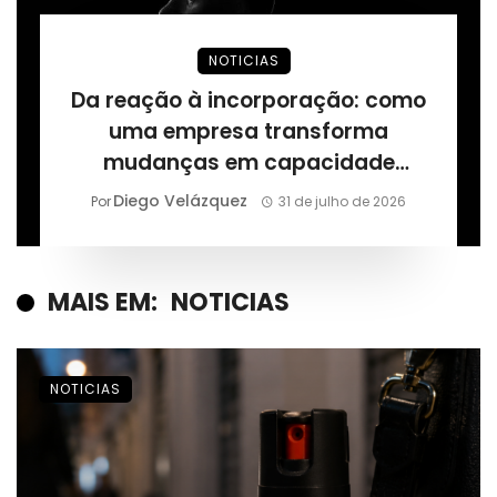
NOTICIAS
Da reação à incorporação: como
uma empresa transforma
mudanças em capacidade
permanente, segundo Márcio
Diego Velázquez
Por
31 de julho de 2026
Alaor de Araújo
MAIS EM:
NOTICIAS
NOTICIAS