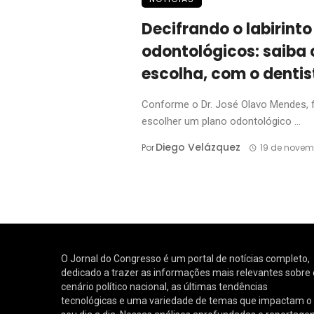
Decifrando o labirinto
odontológicos: saiba
escolha, com o denti
Conforme o Dr. José Olavo Mendes, f
escolher um plano odontológico ...
Diego Velázquez
Por
19 de novem
O Jornal do Congresso é um portal de notícias completo,
dedicado a trazer as informações mais relevantes sobre 
cenário político nacional, as últimas tendências
tecnológicas e uma variedade de temas que impactam o