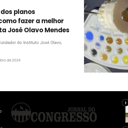
 dos planos
 como fazer a melhor
sta José Olavo Mendes
undador do Instituto José Olavo,
bro de 2024
o