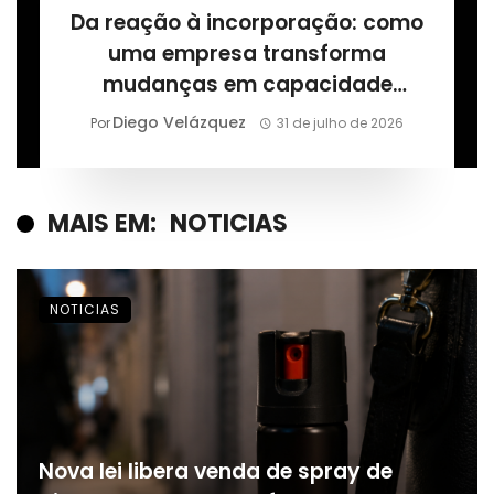
Da reação à incorporação: como
uma empresa transforma
mudanças em capacidade
permanente, segundo Márcio
Diego Velázquez
Por
31 de julho de 2026
Alaor de Araújo
MAIS EM:
NOTICIAS
NOTICIAS
Nova lei libera venda de spray de