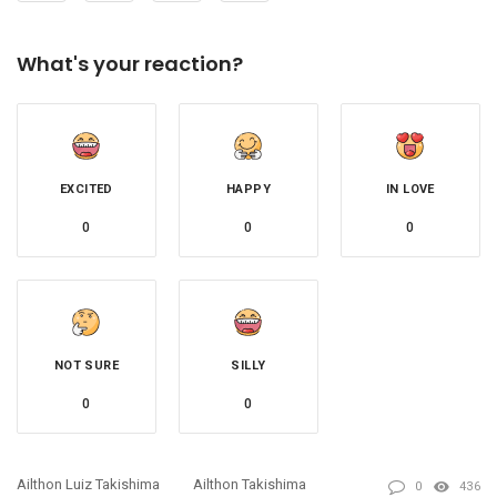
What's your reaction?
EXCITED
HAPPY
IN LOVE
0
0
0
NOT SURE
SILLY
0
0
Ailthon Luiz Takishima
Ailthon Takishima
0
436