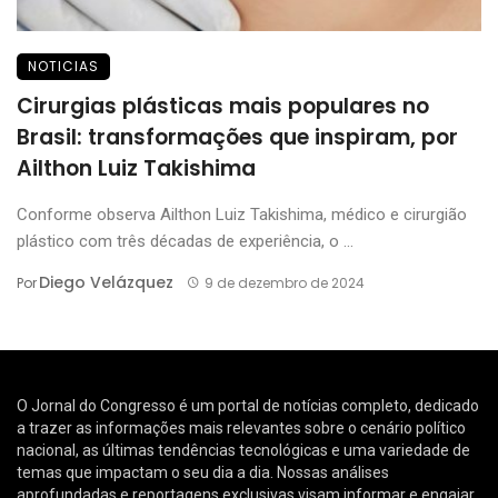
NOTICIAS
Cirurgias plásticas mais populares no
Brasil: transformações que inspiram, por
Ailthon Luiz Takishima
Conforme observa Ailthon Luiz Takishima, médico e cirurgião
plástico com três décadas de experiência, o ...
Diego Velázquez
Por
9 de dezembro de 2024
O Jornal do Congresso é um portal de notícias completo, dedicado
a trazer as informações mais relevantes sobre o cenário político
nacional, as últimas tendências tecnológicas e uma variedade de
temas que impactam o seu dia a dia. Nossas análises
aprofundadas e reportagens exclusivas visam informar e engajar