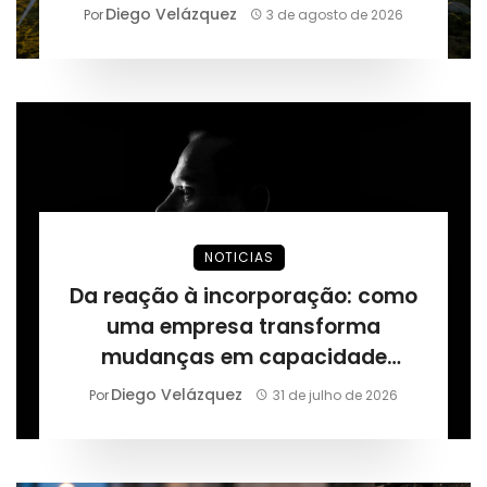
Diego Velázquez
Por
3 de agosto de 2026
NOTICIAS
Da reação à incorporação: como
uma empresa transforma
mudanças em capacidade
permanente, segundo Márcio
Diego Velázquez
Por
31 de julho de 2026
Alaor de Araújo