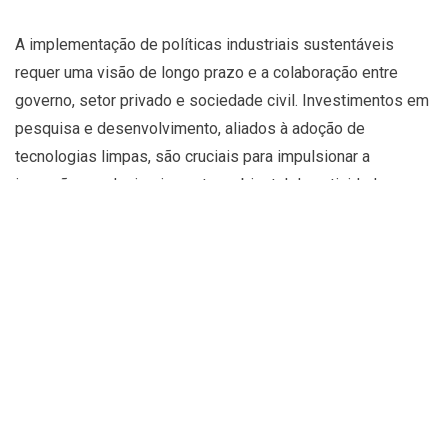
A implementação de políticas industriais sustentáveis
requer uma visão de longo prazo e a colaboração entre
governo, setor privado e sociedade civil. Investimentos em
pesquisa e desenvolvimento, aliados à adoção de
tecnologias limpas, são cruciais para impulsionar a
inovação e reduzir o impacto ambiental das atividades
industriais. Além disso, a criação de incentivos fiscais e
linhas de crédito direcionadas pode estimular a adoção de
práticas sustentáveis pelas empresas.
A transformação digital desempenha um papel central
nesse processo, permitindo a modernização da indústria e
a melhoria da produtividade. Ferramentas como inteligência
artificial, automação e internet das coisas podem otimizar
processos, reduzir desperdícios e promover a eficiência