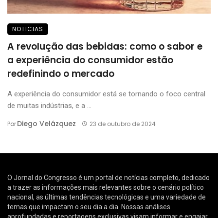
NOTICIAS
A revolução das bebidas: como o sabor e
a experiência do consumidor estão
redefinindo o mercado
A experiência do consumidor está se tornando o foco central
de muitas indústrias, e a ...
Diego Velázquez
Por
23 de outubro de 2024
O Jornal do Congresso é um portal de notícias completo, dedicado
a trazer as informações mais relevantes sobre o cenário político
nacional, as últimas tendências tecnológicas e uma variedade de
temas que impactam o seu dia a dia. Nossas análises
aprofundadas e reportagens exclusivas visam informar e engajar