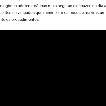
ologistas adotem práticas mais seguras e eficazes no dia a 
centes e avançados que minimizam os riscos e maximizam 
ante os procedimentos.