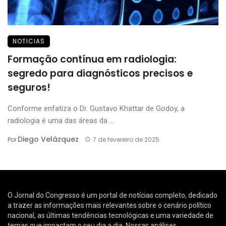
NOTICIAS
Formação contínua em radiologia:
segredo para diagnósticos precisos e
seguros!
Conforme enfatiza o Dr. Gustavo Khattar de Godoy, a
radiologia é uma das áreas da ...
Diego Velázquez
Por
7 de fevereiro de 2025
O Jornal do Congresso é um portal de notícias completo, dedicado
a trazer as informações mais relevantes sobre o cenário político
nacional, as últimas tendências tecnológicas e uma variedade de
temas que impactam o seu dia a dia. Nossas análises