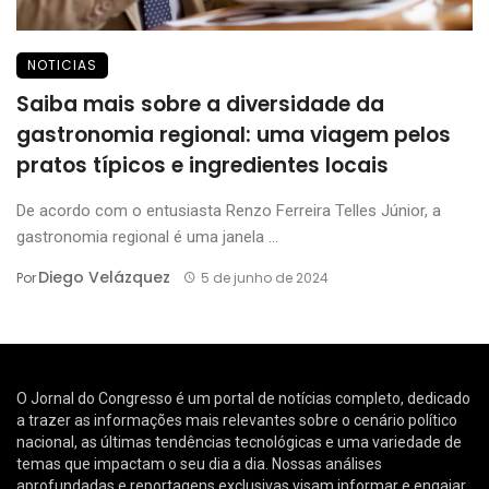
NOTICIAS
Saiba mais sobre a diversidade da
gastronomia regional: uma viagem pelos
pratos típicos e ingredientes locais
De acordo com o entusiasta Renzo Ferreira Telles Júnior, a
gastronomia regional é uma janela ...
Diego Velázquez
Por
5 de junho de 2024
O Jornal do Congresso é um portal de notícias completo, dedicado
a trazer as informações mais relevantes sobre o cenário político
nacional, as últimas tendências tecnológicas e uma variedade de
temas que impactam o seu dia a dia. Nossas análises
aprofundadas e reportagens exclusivas visam informar e engajar