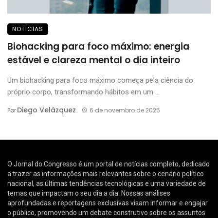
NOTICIAS
Biohacking para foco máximo: energia
estável e clareza mental o dia inteiro
Um biohacking para foco máximo começa pela ciência do
próprio corpo, transformando hábitos em um ...
Diego Velázquez
Por
6 de novembro de 2025
O Jornal do Congresso é um portal de notícias completo, dedicado
a trazer as informações mais relevantes sobre o cenário político
nacional, as últimas tendências tecnológicas e uma variedade de
temas que impactam o seu dia a dia. Nossas análises
aprofundadas e reportagens exclusivas visam informar e engajar
o público, promovendo um debate construtivo sobre os assuntos