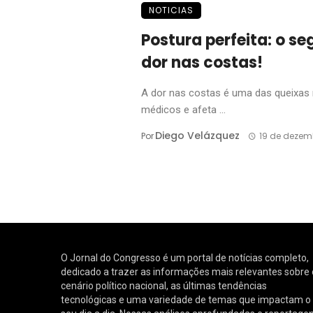
NOTICIAS
Postura perfeita: o s
dor nas costas!
A dor nas costas é uma das queixas
médicos e afeta ...
Diego Velázquez
Por
19 de dezem
O Jornal do Congresso é um portal de notícias completo,
dedicado a trazer as informações mais relevantes sobre 
cenário político nacional, as últimas tendências
tecnológicas e uma variedade de temas que impactam o