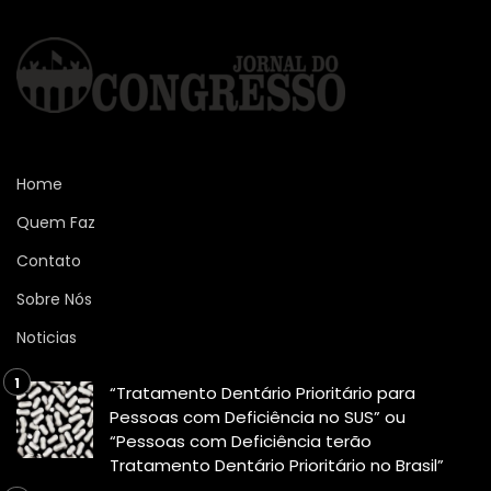
NOTICIAS
Durma como um bebê: descubra as
melhores estratégias para
melhorar a qualidade do seu sono
Diego Velázquez
16 de setembro de 2024
416
visualizações
0
Descubra estratégias eficazes para melhorar a qualidade
do sono em adultos, desde hábitos saudáveis até o manejo
do estresse diário.
Conforme ressalta o comentador e conhecedor do tema,
Max Dias Lemos, a qualidade do sono desempenha um
papel fundamental na saúde e no bem-estar geral, mas
muitos adultos enfrentam dificuldades para dormir