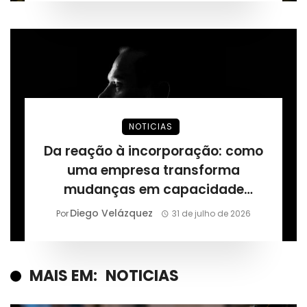
NOTICIAS
Da reação à incorporação: como
uma empresa transforma
mudanças em capacidade
permanente, segundo Márcio
Diego Velázquez
Por
31 de julho de 2026
Alaor de Araújo
MAIS EM:
NOTICIAS