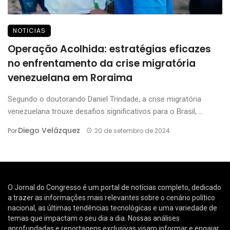
NOTICIAS
Operação Acolhida: estratégias eficazes
no enfrentamento da crise migratória
venezuelana em Roraima
Segundo o doutorando Daniel Trindade, a crise migratória
venezuelana trouxe desafios significativos para o Brasil, ...
Diego Velázquez
Por
20 de setembro de 2024
O Jornal do Congresso é um portal de notícias completo, dedicado
a trazer as informações mais relevantes sobre o cenário político
nacional, as últimas tendências tecnológicas e uma variedade de
temas que impactam o seu dia a dia. Nossas análises
aprofundadas e reportagens exclusivas visam informar e engajar