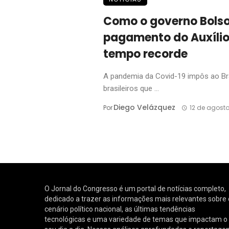
Como o governo Bolso
pagamento do Auxíli
tempo recorde
A pandemia da Covid-19 impôs ao Bra
brasileiros que ...
Diego Velázquez
Por
12 de agost
O Jornal do Congresso é um portal de notícias completo,
dedicado a trazer as informações mais relevantes sobre 
cenário político nacional, as últimas tendências
tecnológicas e uma variedade de temas que impactam o