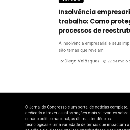
Insolvência empresar
trabalho: Como prot
processos de reestru
A insolvência empresarial e seus im
são temas que revelam ...
Diego Velázquez
Por
22 de maio 
O Jornal do Congresso é um portal de notícias completo,
dedicado a trazer as informações mais relevantes sobre 
cenário político nacional, as últimas tendências
tecnológicas e uma variedade de temas que impactam o