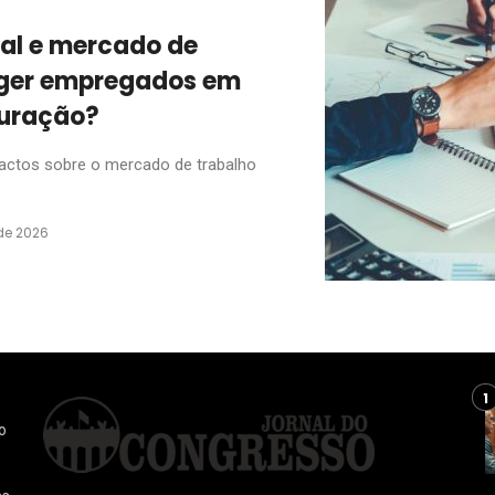
ial e mercado de
eger empregados em
turação?
pactos sobre o mercado de trabalho
de 2026
o