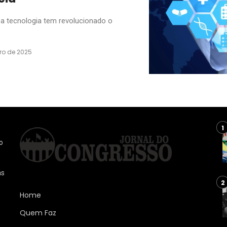
 a tecnologia tem revolucionado o
iro de 2025
o
ns
Home
Quem Faz