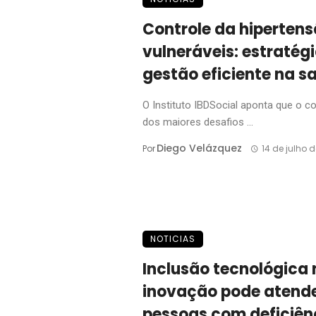
Controle da hiperte
vulneráveis: estratég
gestão eficiente na s
O Instituto IBDSocial aponta que o co
dos maiores desafios ...
Diego Velázquez
Por
14 de julho 
NOTICIAS
Inclusão tecnológica
inovação pode atende
pessoas com deficiên