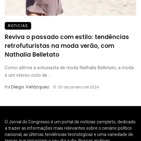
NOTICIAS
Reviva o passado com estilo: tendências
retrofuturistas na moda verão, com
Nathalia Belletato
Como afirma a entusiasta de moda Nathalia Belletato, a moda
é um eterno ciclo de ...
Diego Velázquez
Por
30 de janeiro de 2024
O Jornal do Congresso é um portal de notícias completo, dedicado
a trazer as informações mais relevantes sobre o cenário político
nacional, as últimas tendências tecnológicas e uma variedade de
temas que impactam o seu dia a dia. Nossas análises