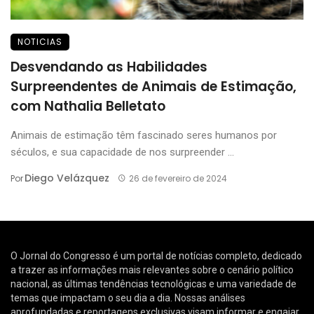
NOTICIAS
Desvendando as Habilidades
Surpreendentes de Animais de Estimação,
com Nathalia Belletato
Animais de estimação têm fascinado seres humanos por
séculos, e sua capacidade de nos surpreender ...
Diego Velázquez
Por
26 de fevereiro de 2024
O Jornal do Congresso é um portal de notícias completo, dedicado
a trazer as informações mais relevantes sobre o cenário político
nacional, as últimas tendências tecnológicas e uma variedade de
temas que impactam o seu dia a dia. Nossas análises
aprofundadas e reportagens exclusivas visam informar e engajar