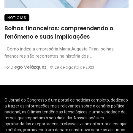
NOTICIAS
Bolhas financeiras: compreendendo o
fenômeno e suas implicações
Como indica a empresária Maria Augusta Piran, bolhas
financeiras são recorrentes na história dos ...
Diego Velázquez
Por
29 de agosto de 2023
O Jornal do Congresso é um portal de notícias completo, dedicado
a trazer as informações mais relevantes sobre o cenário político
nacional, as últimas tendências tecnológicas e uma variedade de
temas que impactam o seu dia a dia. Nossas análises
aprofundadas e reportagens exclusivas visam informar e engajar
o público, promovendo um debate construtivo sobre os assuntos