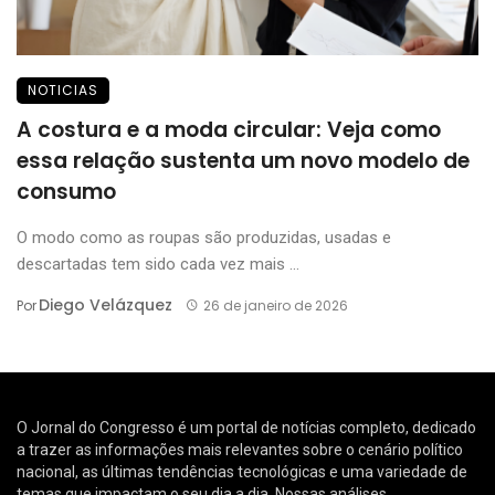
NOTICIAS
A costura e a moda circular: Veja como
essa relação sustenta um novo modelo de
consumo
O modo como as roupas são produzidas, usadas e
descartadas tem sido cada vez mais ...
Diego Velázquez
Por
26 de janeiro de 2026
O Jornal do Congresso é um portal de notícias completo, dedicado
a trazer as informações mais relevantes sobre o cenário político
nacional, as últimas tendências tecnológicas e uma variedade de
temas que impactam o seu dia a dia. Nossas análises