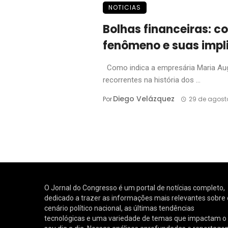
NOTICIAS
Bolhas financeiras: 
fenômeno e suas impl
Como indica a empresária Maria Augu
recorrentes na história dos ...
Diego Velázquez
Por
29 de agost
O Jornal do Congresso é um portal de notícias completo,
dedicado a trazer as informações mais relevantes sobre 
cenário político nacional, as últimas tendências
tecnológicas e uma variedade de temas que impactam o