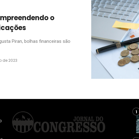
compreendendo o
icações
sta Piran, bolhas financeiras são
o de 2023
o