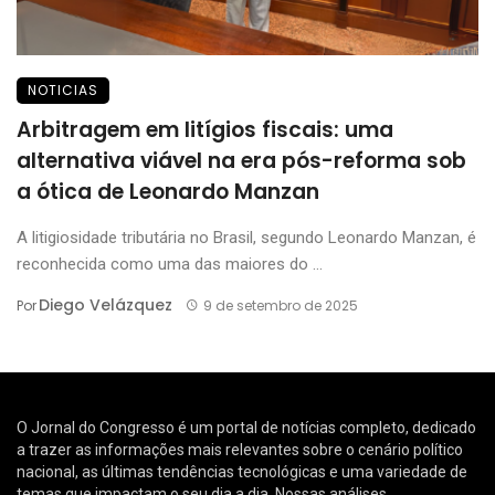
NOTICIAS
Arbitragem em litígios fiscais: uma
alternativa viável na era pós-reforma sob
a ótica de Leonardo Manzan
A litigiosidade tributária no Brasil, segundo Leonardo Manzan, é
reconhecida como uma das maiores do ...
Diego Velázquez
Por
9 de setembro de 2025
O Jornal do Congresso é um portal de notícias completo, dedicado
a trazer as informações mais relevantes sobre o cenário político
nacional, as últimas tendências tecnológicas e uma variedade de
temas que impactam o seu dia a dia. Nossas análises