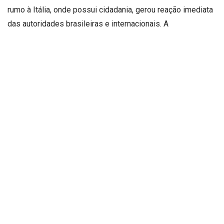
rumo à Itália, onde possui cidadania, gerou reação imediata
das autoridades brasileiras e internacionais. A
Procuradoria-Geral da República pediu sua prisão
preventiva, e o ministro Alexandre de Moraes autorizou a
inclusão do nome da deputada na lista vermelha da Interpol.
A fuga de Carla Zambelli foi considerada um movimento
arriscado e mal calculado, uma vez que não apenas
desrespeita as instituições brasileiras, como também
provoca incômodo em países que historicamente têm
relações diplomáticas sensíveis com o Brasil, como a
própria Itália.
Segundo o cientista político Marco Antonio Teixeira, da
Fundação Getúlio Vargas, Carla Zambelli agiu com falta de
inteligência estratégica ao se evadir do Brasil mesmo com
uma condenação em curso. Sua tentativa de se proteger em