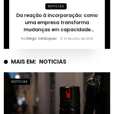
NOTICIAS
Da reação à incorporação: como
uma empresa transforma
mudanças em capacidade
permanente, segundo Márcio
Diego Velázquez
Por
31 de julho de 2026
Alaor de Araújo
MAIS EM:
NOTICIAS
NOTICIAS