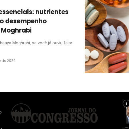
essenciais: nutrientes
e o desempenho
 Moghrabi
aaya Moghrabi, se você já ouviu falar
 de 2024
o