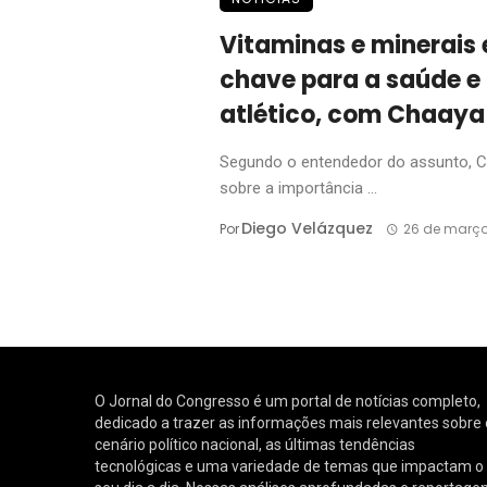
Vitaminas e minerais 
chave para a saúde 
atlético, com Chaaya
Segundo o entendedor do assunto, Ch
sobre a importância ...
Diego Velázquez
Por
26 de março
O Jornal do Congresso é um portal de notícias completo,
dedicado a trazer as informações mais relevantes sobre 
cenário político nacional, as últimas tendências
tecnológicas e uma variedade de temas que impactam o