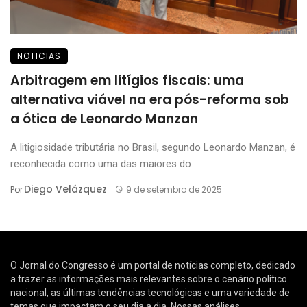
NOTICIAS
Arbitragem em litígios fiscais: uma
alternativa viável na era pós-reforma sob
a ótica de Leonardo Manzan
A litigiosidade tributária no Brasil, segundo Leonardo Manzan, é
reconhecida como uma das maiores do ...
Diego Velázquez
Por
9 de setembro de 2025
O Jornal do Congresso é um portal de notícias completo, dedicado
a trazer as informações mais relevantes sobre o cenário político
nacional, as últimas tendências tecnológicas e uma variedade de
temas que impactam o seu dia a dia. Nossas análises