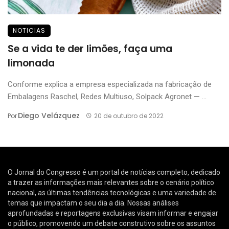
NOTICIAS
Se a vida te der limões, faça uma
limonada
Conforme explica a empresa especializada na fabricação de
Embalagens Raschel, Redes Multiuso, Solpack Agronet — ...
Diego Velázquez
Por
20 de outubro de 2022
O Jornal do Congresso é um portal de notícias completo, dedicado
a trazer as informações mais relevantes sobre o cenário político
nacional, as últimas tendências tecnológicas e uma variedade de
temas que impactam o seu dia a dia. Nossas análises
aprofundadas e reportagens exclusivas visam informar e engajar
o público, promovendo um debate construtivo sobre os assuntos