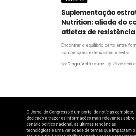
Suplementação estrat
Nutrition: aliada do c
atletas de resistência
Encontrar o equilíbrio certo entre for
competições extenuantes e evitar ...
Diego Velázquez
Por
25 de abril 
O Jornal do Congresso é um portal de notícias completo,
dedicado a trazer as informações mais relevantes sobre 
cenário político nacional, as últimas tendências
tecnológicas e uma variedade de temas que impactam o