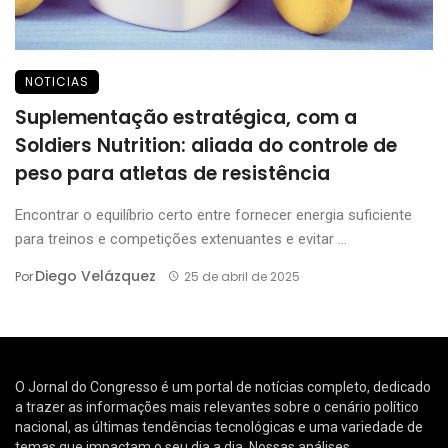
NOTICIAS
Suplementação estratégica, com a
Soldiers Nutrition: aliada do controle de
peso para atletas de resistência
Encontrar o equilíbrio certo entre fornecer energia suficiente
para treinos e competições extenuantes e evitar ...
Diego Velázquez
Por
25 de abril de 2025
O Jornal do Congresso é um portal de notícias completo, dedicado
a trazer as informações mais relevantes sobre o cenário político
nacional, as últimas tendências tecnológicas e uma variedade de
temas que impactam o seu dia a dia. Nossas análises