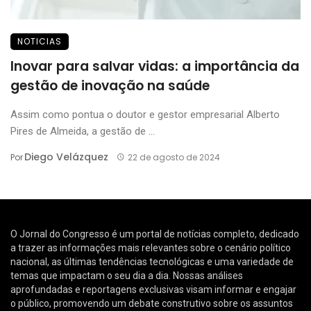
NOTICIAS
Inovar para salvar vidas: a importância da
gestão de inovação na saúde
Assim como pontua o doutor e gestor empresarial Alberto
Pires de Almeida, a gestão de ...
Diego Velázquez
Por
22 de agosto de 2024
O Jornal do Congresso é um portal de notícias completo, dedicado
a trazer as informações mais relevantes sobre o cenário político
nacional, as últimas tendências tecnológicas e uma variedade de
temas que impactam o seu dia a dia. Nossas análises
aprofundadas e reportagens exclusivas visam informar e engajar
o público, promovendo um debate construtivo sobre os assuntos