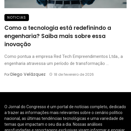
NOTICIAS
Como a tecnologia está redefinindo a
engenharia? Saiba mais sobre essa
inovação
Como pontua a empresa Red Tech Empreendimentos Ltda., a
engenharia atravessa um período de transformação ...
Diego Velázquez
Por
18 de fevereiro de 2026
O Jornal do Congresso é um portal de notícias completo, dedicado
a trazer as informações mais relevantes sobre o cenário político
nacional, as últimas tendências tecnológicas e uma variedade de
temas que impactam o seu dia a dia. Nossas análises
aprofundadas e reportagens exclusivas visam informar e engajar