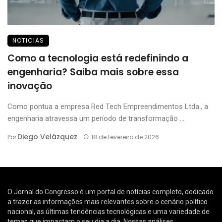
NOTICIAS
Como a tecnologia está redefinindo a
engenharia? Saiba mais sobre essa
inovação
Como pontua a empresa Red Tech Empreendimentos Ltda., a
engenharia atravessa um período de transformação ...
Diego Velázquez
Por
18 de fevereiro de 2026
O Jornal do Congresso é um portal de notícias completo, dedicado
a trazer as informações mais relevantes sobre o cenário político
nacional, as últimas tendências tecnológicas e uma variedade de
temas que impactam o seu dia a dia. Nossas análises