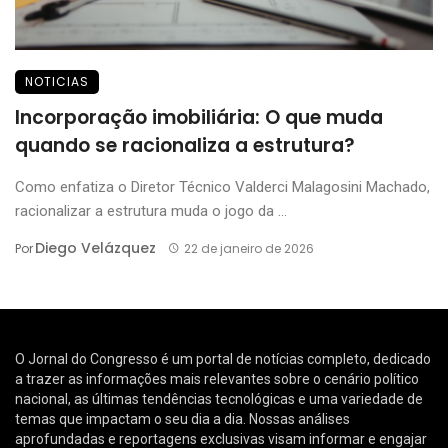
NOTICIAS
Incorporação imobiliária: O que muda
quando se racionaliza a estrutura?
Como enfatiza o Diretor Técnico Valderci Malagosini Machado,
racionalizar a estrutura muda o jogo da ...
Diego Velázquez
Por
22 de janeiro de 2026
O Jornal do Congresso é um portal de notícias completo, dedicado
a trazer as informações mais relevantes sobre o cenário político
nacional, as últimas tendências tecnológicas e uma variedade de
temas que impactam o seu dia a dia. Nossas análises
aprofundadas e reportagens exclusivas visam informar e engajar