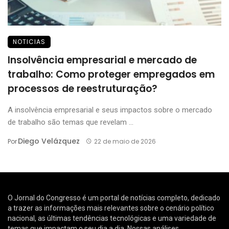
NOTICIAS
Insolvência empresarial e mercado de
trabalho: Como proteger empregados em
processos de reestruturação?
A insolvência empresarial e seus impactos sobre o mercado
de trabalho são temas que revelam ...
Diego Velázquez
Por
22 de maio de 2026
O Jornal do Congresso é um portal de notícias completo, dedicado
a trazer as informações mais relevantes sobre o cenário político
nacional, as últimas tendências tecnológicas e uma variedade de
temas que impactam o seu dia a dia. Nossas análises