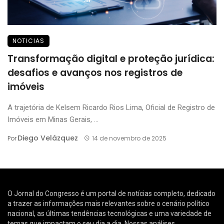
NOTICIAS
Transformação digital e proteção jurídica:
desafios e avanços nos registros de
imóveis
A trajetória de Kelsem Ricardo Rios Lima, Oficial de Registro de
Imóveis em Minas Gerais, ...
Diego Velázquez
Por
14 de novembro de 2025
O Jornal do Congresso é um portal de notícias completo, dedicado
a trazer as informações mais relevantes sobre o cenário político
nacional, as últimas tendências tecnológicas e uma variedade de
temas que impactam o seu dia a dia. Nossas análises