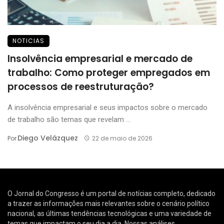
NOTICIAS
Insolvência empresarial e mercado de
trabalho: Como proteger empregados em
processos de reestruturação?
A insolvência empresarial e seus impactos sobre o mercado
de trabalho são temas que revelam ...
Diego Velázquez
Por
22 de maio de 2026
O Jornal do Congresso é um portal de notícias completo, dedicado
a trazer as informações mais relevantes sobre o cenário político
nacional, as últimas tendências tecnológicas e uma variedade de
temas que impactam o seu dia a dia. Nossas análises