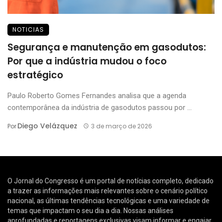
NOTICIAS
Segurança e manutenção em gasodutos:
Por que a indústria mudou o foco
estratégico
Paulo Roberto Gomes Fernandes analisa que a agenda
contemporânea da indústria de gasodutos passou por ...
Diego Velázquez
Por
3 de março de 2026
O Jornal do Congresso é um portal de notícias completo, dedicado
a trazer as informações mais relevantes sobre o cenário político
nacional, as últimas tendências tecnológicas e uma variedade de
temas que impactam o seu dia a dia. Nossas análises
aprofundadas e reportagens exclusivas visam informar e engajar