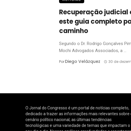
Recuperação judicial 
este guia completo pa
caminho
Segundo o Dr. Rodrigo Gonçalves Pime
Mochi Advogados Associados, a ...
Diego Velázquez
Por
30 de dezem
O Jornal do Congresso é um portal de notícias completo,
dedicado a trazer as informações mais relevantes sobre 
cenário político nacional, as últimas tendências
tecnológicas e uma variedade de temas que impactam o