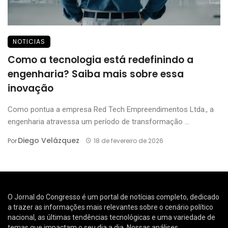
NOTICIAS
Como a tecnologia está redefinindo a
engenharia? Saiba mais sobre essa
inovação
Como pontua a empresa Red Tech Empreendimentos Ltda., a
engenharia atravessa um período de transformação ...
Diego Velázquez
Por
18 de fevereiro de 2026
O Jornal do Congresso é um portal de notícias completo, dedicado
a trazer as informações mais relevantes sobre o cenário político
nacional, as últimas tendências tecnológicas e uma variedade de
temas que impactam o seu dia a dia. Nossas análises