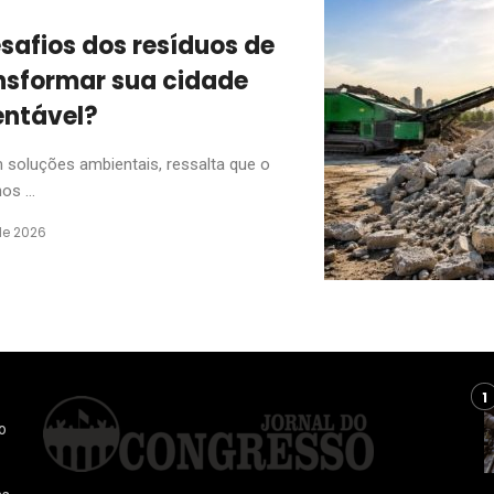
afios dos resíduos de
ansformar sua cidade
entável?
 soluções ambientais, ressalta que o
s ...
de 2026
o