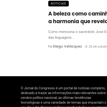
NOTICIAS
A beleza como camin
a harmonia que revela
Como menciona o sacerdote Jose Edua
das linguagens ...
Diego Velázquez
Por
29 de outub
O Jornal do Congresso é um portal de notícias completo,
dedicado a trazer as informações mais relevantes sobre 
cenário político nacional, as últimas tendências
tecnológicas e uma variedade de temas que impactam o