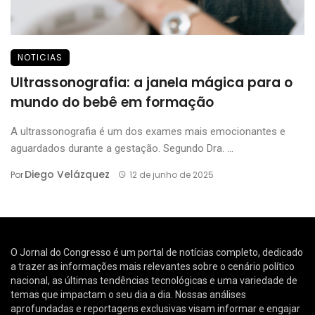
NOTICIAS
Ultrassonografia: a janela mágica para o
mundo do bebê em formação
A ultrassonografia é um dos exames mais emocionantes e
aguardados durante a gestação. Segundo Dra. ...
Diego Velázquez
Por
12 de junho de 2025
O Jornal do Congresso é um portal de notícias completo, dedicado
a trazer as informações mais relevantes sobre o cenário político
nacional, as últimas tendências tecnológicas e uma variedade de
temas que impactam o seu dia a dia. Nossas análises
aprofundadas e reportagens exclusivas visam informar e engajar