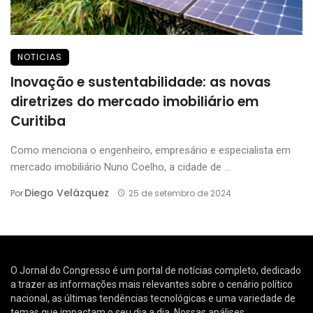
NOTICIAS
Inovação e sustentabilidade: as novas
diretrizes do mercado imobiliário em
Curitiba
Como menciona o engenheiro, empresário e especialista em
mercado imobiliário Nuno Coelho, a cidade de ...
Diego Velázquez
Por
25 de setembro de 2024
O Jornal do Congresso é um portal de notícias completo, dedicado
a trazer as informações mais relevantes sobre o cenário político
nacional, as últimas tendências tecnológicas e uma variedade de
temas que impactam o seu dia a dia. Nossas análises