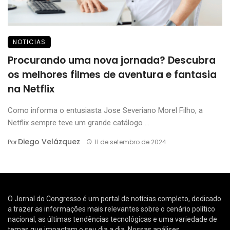
NOTICIAS
Procurando uma nova jornada? Descubra
os melhores filmes de aventura e fantasia
na Netflix
Como informa o entusiasta Jose Severiano Morel Filho, a
Netflix sempre teve um grande catálogo ...
Diego Velázquez
Por
11 de setembro de 2024
O Jornal do Congresso é um portal de notícias completo, dedicado
a trazer as informações mais relevantes sobre o cenário político
nacional, as últimas tendências tecnológicas e uma variedade de
temas que impactam o seu dia a dia. Nossas análises