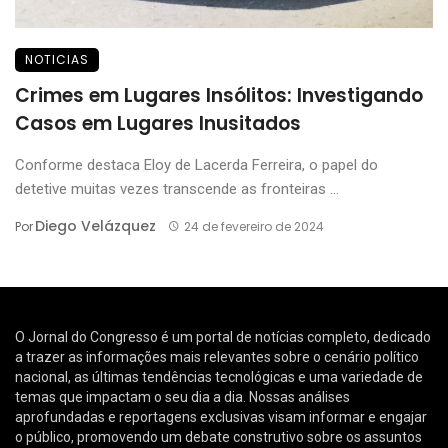
NOTICIAS
Crimes em Lugares Insólitos: Investigando
Casos em Lugares Inusitados
Conforme destaca Eloy de Lacerda Ferreira, o papel do
detetive muitas vezes transcende as fronteiras ...
Diego Velázquez
Por
24 de fevereiro de 2024
O Jornal do Congresso é um portal de notícias completo, dedicado
a trazer as informações mais relevantes sobre o cenário político
nacional, as últimas tendências tecnológicas e uma variedade de
temas que impactam o seu dia a dia. Nossas análises
aprofundadas e reportagens exclusivas visam informar e engajar
o público, promovendo um debate construtivo sobre os assuntos