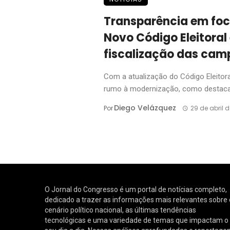
Transparência em foc
Novo Código Eleitoral
fiscalização das ca
Com a atualização do Código Eleitora
rumo à modernização, como destaca 
Diego Velázquez
Por
29 de abril 
O Jornal do Congresso é um portal de notícias completo,
dedicado a trazer as informações mais relevantes sobre 
cenário político nacional, as últimas tendências
tecnológicas e uma variedade de temas que impactam o