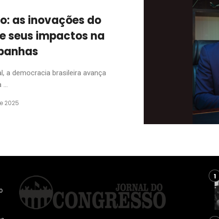
o: as inovações do
 e seus impactos na
mpanhas
l, a democracia brasileira avança
...
de 2025
o