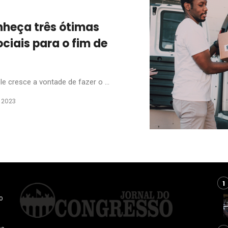
nheça três ótimas
ciais para o fim de
e cresce a vontade de fazer o ...
e 2023
o