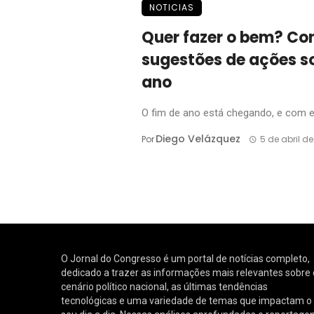
NOTICIAS
Quer fazer o bem? Co
sugestões de ações so
ano
O fim de ano está chegando, e com el
Diego Velázquez
Por
5 de abril d
O Jornal do Congresso é um portal de notícias completo,
dedicado a trazer as informações mais relevantes sobre 
cenário político nacional, as últimas tendências
tecnológicas e uma variedade de temas que impactam o