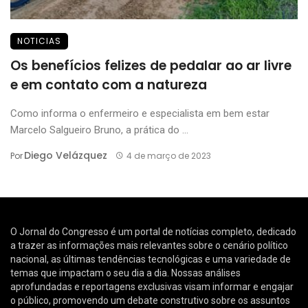
NOTICIAS
Os benefícios felizes de pedalar ao ar livre
e em contato com a natureza
Como informa o enfermeiro e especialista em bem estar
Marcelo Salgueiro Bruno, a prática do ...
Diego Velázquez
Por
4 de março de 2023
O Jornal do Congresso é um portal de notícias completo, dedicado
a trazer as informações mais relevantes sobre o cenário político
nacional, as últimas tendências tecnológicas e uma variedade de
temas que impactam o seu dia a dia. Nossas análises
aprofundadas e reportagens exclusivas visam informar e engajar
o público, promovendo um debate construtivo sobre os assuntos